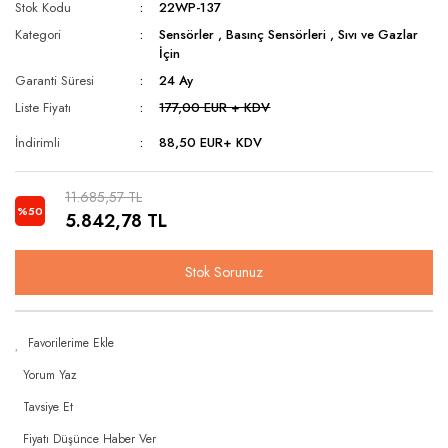
Stok Kodu
22WP-137
Kategori
Sensörler
,
Basınç Sensörleri
,
Sıvı ve Gazlar
İçin
Garanti Süresi
24 Ay
Liste Fiyatı
177,00 EUR + KDV
İndirimli
88,50 EUR
+ KDV
11.685,57 TL
%50
5.842,78 TL
Stok Sorunuz
Yorum Yaz
Tavsiye Et
Fiyatı Düşünce Haber Ver