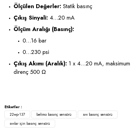
Ölçülen Değerler:
Statik basınç
Çıkış Sinyali:
4…20 mA
Ölçüm Aralığı (Basınç):
0…16 bar
0…230 psi
Çıkış Akımı (Aralık):
1 x 4…20 mA, maksimum
direnç 500 Ω
Etiketler :
22wp-137
belimo basınç sensörü
sıvı basınç sensörü
sıvılar için basınç sensörü