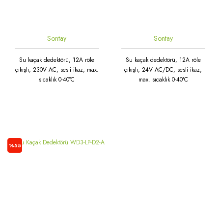
Sontay
Sontay
Su kaçak dedektörü, 12A röle
Su kaçak dedektörü, 12A röle
çıkışlı, 230V AC, sesli ikaz, max.
çıkışlı, 24V AC/DC, sesli ikaz,
sıcaklık 0-40°C
max. sıcaklık 0-40°C
%55