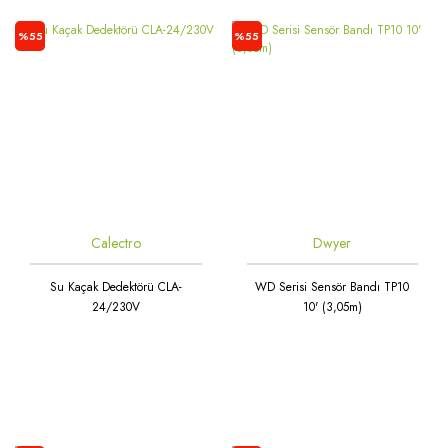
%55
%55
Calectro
Dwyer
Su Kaçak Dedektörü CLA-
WD Serisi Sensör Bandı TP10
24/230V
10' (3,05m)