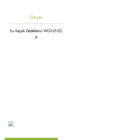
Dwyer
Su Kaçak Dedektörü WD3-LP-D2-
A
Atakent Mah. Türkler Cad.
Göktürk Sok. No: 28/A
Ümraniye / İstanbul