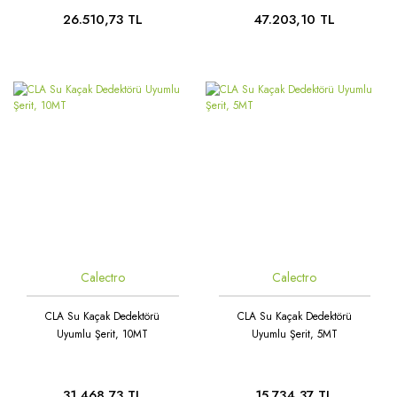
Rüzgar Hızı Sensörü
26.510,73 TL
47.203,10 TL
Oransal 3 Yollu / Dişli
Seviye Şalterleri
Oransal 3 Yollu / Flanşlı
Sıcaklık & Nem Sensörleri
Statik Balans Vanası
Sıcaklık Şalterleri
Vana Motorları
Ultrasonic Sensörler
Yağmur ve Kar Sensörü
Calectro
Calectro
CLA Su Kaçak Dedektörü
CLA Su Kaçak Dedektörü
Uyumlu Şerit, 10MT
Uyumlu Şerit, 5MT
31.468,73 TL
15.734,37 TL