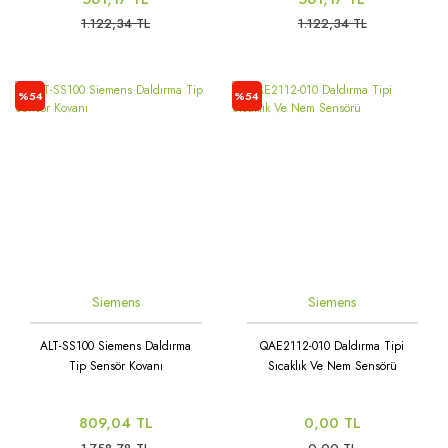
1.122,34 TL
1.122,34 TL
%54
%54
Siemens
Siemens
ALT-SS100 Siemens Daldırma
QAE2112-010 Daldırma Tipi
Tip Sensör Kovanı
Sıcaklık Ve Nem Sensörü
809,04 TL
0,00 TL