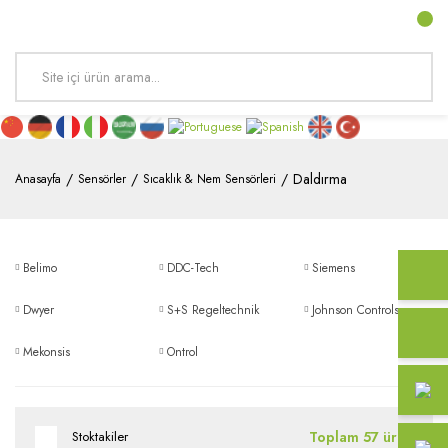
Daldırma
Anasayfa
Sensörler
Sıcaklık & Nem Sensörleri
Belimo
DDC-Tech
Siemens
Dwyer
S+S Regeltechnik
Johnson Controls
Mekonsis
Ontrol
Toplam 57 ürün
Stoktakiler