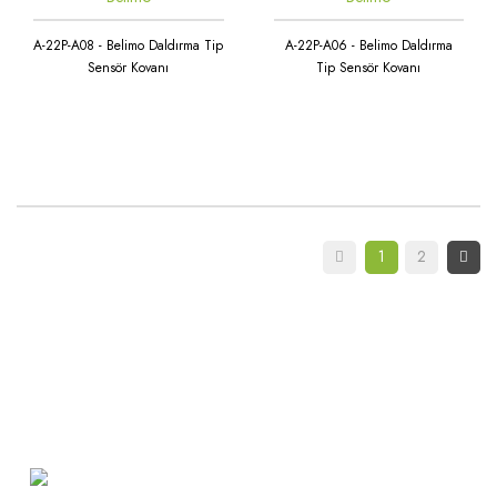
A-22P-A08 - Belimo Daldırma Tip
A-22P-A06 - Belimo Daldırma
Sensör Kovanı
Tip Sensör Kovanı
1
2
Atakent Mah. Türkler Cad.
Göktürk Sok. No: 28/A