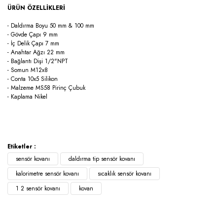
ÜRÜN ÖZELLİKLERİ
- Daldırma Boyu 50 mm & 100 mm
- Gövde Çapı 9 mm
- İç Delik Çapı 7 mm
- Anahtar Ağzı 22 mm
- Bağlantı Dişi 1/2"NPT
- Somun M12x8
- Conta 10x5 Silikon
- Malzeme MS58 Pirinç Çubuk
- Kaplama Nikel
Etiketler :
sensör kovanı
daldırma tip sensör kovanı
kalorimetre sensör kovanı
sıcaklık sensör kovanı
1 2 sensör kovanı
kovan