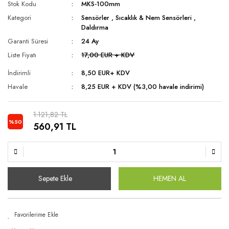
Stok Kodu
MKS-100mm
Kategori
Sensörler
,
Sıcaklık & Nem Sensörleri
,
Daldırma
Garanti Süresi
24 Ay
Liste Fiyatı
17,00 EUR + KDV
İndirimli
8,50 EUR
+ KDV
Havale
8,25 EUR + KDV (%3,00 havale indirimi)
1.121,82 TL
%50
560,91 TL
Sepete Ekle
HEMEN AL