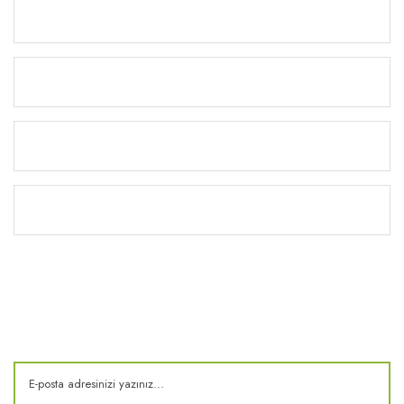
Ürünler
Alışveriş
Yardım
Kitaplık
E-Bülten
Kampanya ve fırsatlardan haberdar olun!