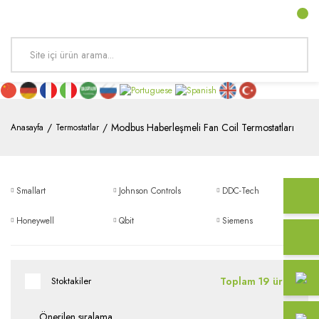
Modbus Haberleşmeli Fan Coil Termostatları
Anasayfa
Termostatlar
Smallart
Johnson Controls
DDC-Tech
Honeywell
Qbit
Siemens
Toplam 19 ürün
Stoktakiler