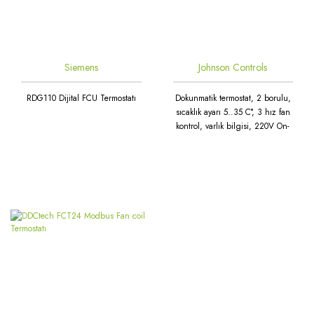
Siemens
Johnson Controls
RDG110 Dijital FCU Termostatı
Dokunmatik termostat, 2 borulu,
sıcaklık ayarı 5..35 C°, 3 hız fan
kontrol, varlık bilgisi, 220V On-
Off, Modbus T8600-TF20-9JS0-
M0