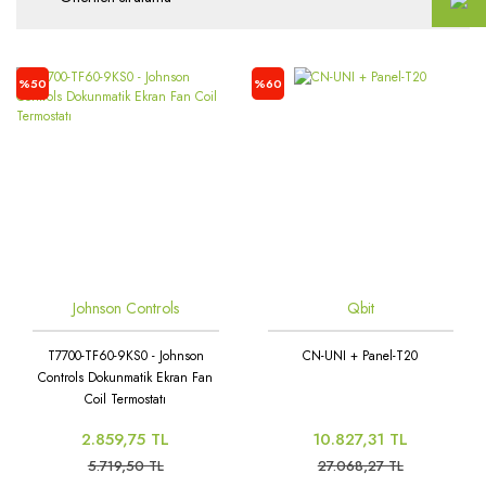
%50
%60
Johnson Controls
Qbit
T7700-TF60-9KS0 - Johnson
CN-UNI + Panel-T20
Controls Dokunmatik Ekran Fan
Coil Termostatı
2.859,75 TL
10.827,31 TL
5.719,50 TL
27.068,27 TL