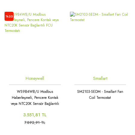
%55
Honeywell
Smallart
WS9B4WB/U Modbus
SM2103-SEDM - Smallart Fan
Haberleşmeli, Pencere Kontak
Coil Termostat
veya NTC20K Sensör Bağlantılı
FCU Termostatı
3.551,81 TL
7.892,91 TL