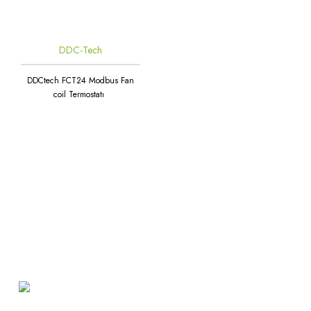
DDC-Tech
DDCtech FCT24 Modbus Fan
coil Termostatı
Atakent Mah. Türkler Cad.
Göktürk Sok. No: 28/A
Ümraniye / İstanbul