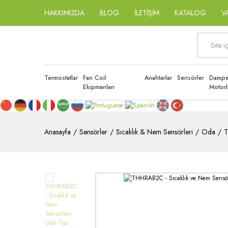
HAKKIMIZDA
BLOG
İLETİŞİM
KATALOG
V
Termostatlar
Fan Coil
Anahtarlar
Sensörler
Dampe
Ekipmanları
Motorl
Anasayfa
Sensörler
Sıcaklık & Nem Sensörleri
Oda
T