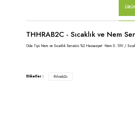
ÜRÜN
THHRAB2C - Sıcaklık ve Nem Sens
Oda Tipi Nem ve Sıcaklık Sensörü %2 Hassasiyet Nem 0..10V / Sıca
Etiketler :
thhrab2c
Kurumsa