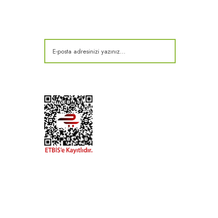
Kampanya ve fırsatlardan haberdar olun!
t
k