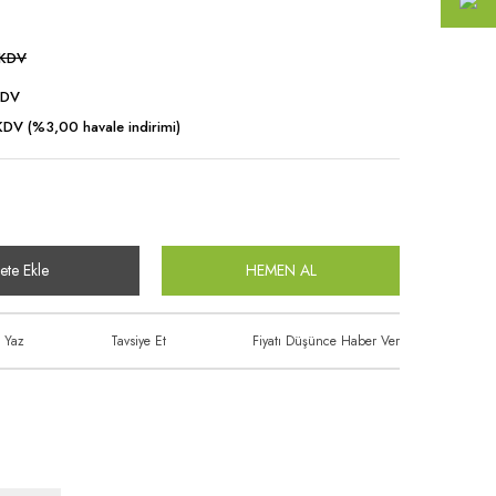
 KDV
KDV
DV (%3,00 havale indirimi)
ete Ekle
HEMEN AL
 Yaz
Tavsiye Et
Fiyatı Düşünce Haber Ver