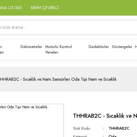
ANA USTASI
BİRİM ÇEVİRİCİ
r
Debimetreler
Motorlu Kontrol
Dedektörler
Göstergeler
H
arı
Vanaları
HHRAB2C - Sıcaklık ve Nem Sensörleri Oda Tipi Nem ve Sıcaklık
THHRAB2C - Sıcaklık ve N
Stok Kodu
THHRAB2C
Kategori
Oda