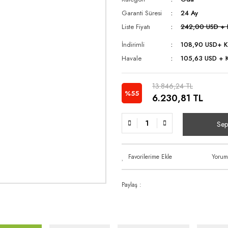
Garanti Süresi
24 Ay
Liste Fiyatı
242,00 USD +
İndirimli
108,90 USD
+ 
Havale
105,63 USD + K
13.846,24 TL
%55
6.230,81 TL
Sep
Yorum
Paylaş :