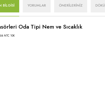
 BİLGİSİ
YORUMLAR
ÖNERİLERİNİZ
DÖK
örleri Oda Tipi Nem ve Sıcaklık
klık NTC 10K
l
Ürünler
Alışveriş