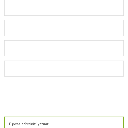
Ürünler
Alışveriş
Yardım
Kitaplık
E-Bülten
Kampanya ve fırsatlardan haberdar olun!