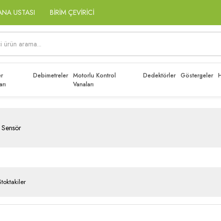
ANA USTASI
BİRİM ÇEVİRİCİ
r
Debimetreler
Motorlu Kontrol
Dedektörler
Göstergeler
H
arı
Vanaları
 Sensör
Stoktakiler