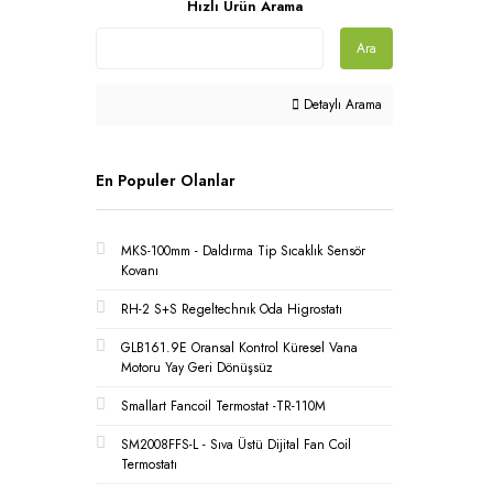
Hızlı Ürün Arama
Ara
Detaylı Arama
En Populer Olanlar
MKS-100mm - Daldırma Tip Sıcaklık Sensör
Kovanı
RH-2 S+S Regeltechnık Oda Higrostatı
GLB161.9E Oransal Kontrol Küresel Vana
Motoru Yay Geri Dönüşsüz
Smallart Fancoil Termostat -TR-110M
SM2008FFS-L - Sıva Üstü Dijital Fan Coil
Termostatı