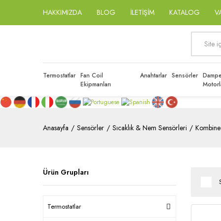
HAKKIMIZDA
BLOG
İLETİŞİM
KATALOG
V
Termostatlar
Fan Coil
Anahtarlar
Sensörler
Dampe
Ekipmanları
Motorl
Anasayfa
Sensörler
Sıcaklık & Nem Sensörleri
Kombine
Ürün Grupları
Termostatlar