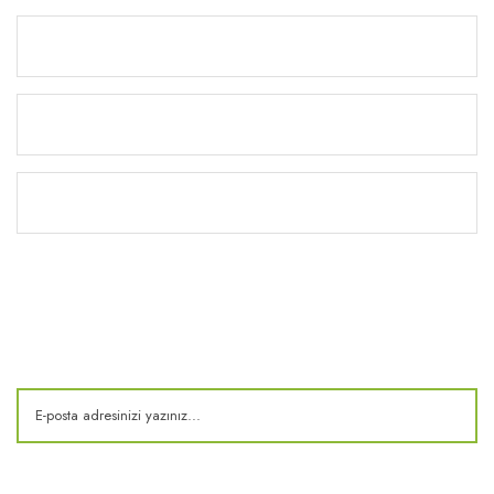
Alışveriş
Yardım
Kitaplık
E-Bülten
Kampanya ve fırsatlardan haberdar olun!