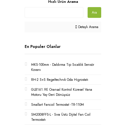
Hızlı Ürün Arama
Ara
Detaylı Arama
En Populer Olanlar
MKS-100mm - Daldırma Tip Sıcaklık Sensör
Kovanı
RH-2 S+S Regeltechnık Oda Higrostatı
GLB161.9E Oransal Kontrol Küresel Vana
Motoru Yay Geri Dönüşsüz
Smallart Fancoil Termostat -TR-110M
SM2008FFS-L - Sıva Üstü Dijital Fan Coil
Termostatı