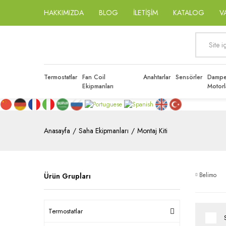
HAKKIMIZDA
BLOG
İLETİŞİM
KATALOG
V
Termostatlar
Fan Coil
Anahtarlar
Sensörler
Dampe
Ekipmanları
Motorl
Anasayfa
Saha Ekipmanları
Montaj Kiti
Belimo
Ürün Grupları
Termostatlar