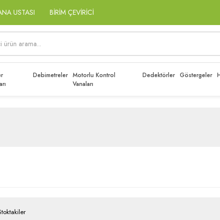
ANA USTASI
BİRİM ÇEVİRİCİ
r
Debimetreler
Motorlu Kontrol
Dedektörler
Göstergeler
H
arı
Vanaları
Stoktakiler