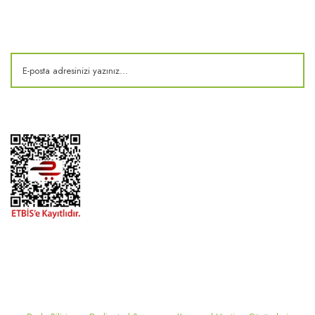
Kampanya ve fırsatlardan haberdar olun!
2024 ® MEKONSIS | Tüm hakları saklıdır. Kredi kartı bilgileriniz 256bit
SSL sertifikası ile korunmaktadır..