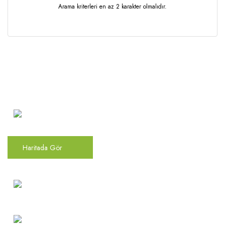
Rüzgar Hızı Sensörü
Arama kriterleri en az 2 karakter olmalıdır.
Oransal 3 Yollu / Dişli
Seviye Şalterleri
Oransal 3 Yollu / Flanşlı
Sıcaklık & Nem Sensörleri
Statik Balans Vanası
Sıcaklık Şalterleri
Vana Motorları
Ultrasonic Sensörler
Atakent Mah. Türkler Cad.
Yağmur ve Kar Sensörü
Göktürk Sok. No: 28/A
Ümraniye / İstanbul
Haritada Gör
0(216) 504 66 94
info@mekonsis.com