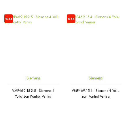
Rüzgar Hızı Sensörü
Oransal 3 Yollu / Dişli
Seviye Şalterleri
%54
%54
Oransal 3 Yollu / Flanşlı
Sıcaklık & Nem Sensörleri
Statik Balans Vanası
Sıcaklık Şalterleri
Vana Motorları
Ultrasonic Sensörler
Yağmur ve Kar Sensörü
Siemens
Siemens
VMP469.15-2.5 - Siemens 4
VMP469.15-4 - Siemens 4 Yollu
Yollu Zon Kontrol Vanası
Zon Kontrol Vanası