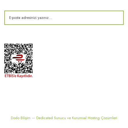
Kampanya ve fırsatlardan haberdar olun!
2024 ® MEKONSIS | Tüm hakları saklıdır. Kredi kartı bilgileriniz 256bit
SSL sertifikası ile korunmaktadır..
Dodo Bilişim — Dedicated Sunucu ve Kurumsal Hosting Çözümleri