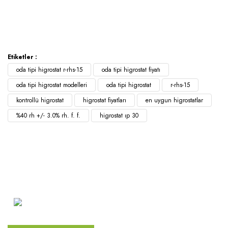
Etiketler :
oda tipi higrostat r-rhs-15
oda tipi higrostat fiyatı
oda tipi higrostat modelleri
oda tipi higrostat
r-rhs-15
kontrollü higrostat
higrostat fiyatları
en uygun higrostatlar
%40 rh +/- 3.0% rh. f. f.
higrostat ıp 30
Atakent Mah. Türkler Cad.
Göktürk Sok. No: 28/A
Ümraniye / İstanbul