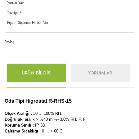
Yorum Yaz
Tavsiye Et
Fiyatı Düşünce Haber Ver
Paylaş :
ÜRÜN BİLGİSİ
YORUMLAR
Oda Tipi Higrostat R-RHS-15
Ölçek Aralığı :
30 ... 100% RH.
Doğruluk:
aralık > %40 rh +/- 3.0% RH. F. F.
Koruma Sınıfı :
IP 30.
Çalışma Sıcaklığı :
0 ... + 60 C