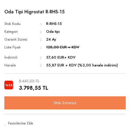
Oda Tipi Higrostat R-RHS-15
Stok Kodu
R-RHS-15
Kategori
Oda tipi
Garanti Süresi
24 Ay
Liste Fiyatı
128,00 EUR + KDV
İndirimli
57,60 EUR
+ KDV
Havale
55,87 EUR + KDV (%3,00 havale indirimi)
8.441,23 TL
%55
3.798,55 TL
Stok Sorunuz