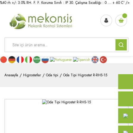
%40 rh +/- 3.0% RH. F. F. Koruma Sınıfı : IP 30. Çalışma Sıcaklığı : 0 ... + 60 C' />
Anasayfa
Higrostatlar
Oda tipi
Oda Tipi Higrostat R-RHS-15