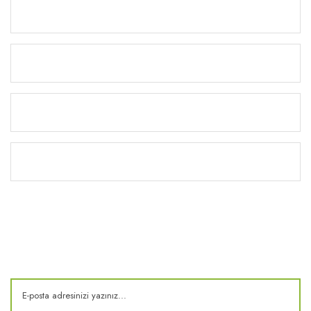
Ürünler
Alışveriş
Yardım
Kitaplık
E-Bülten
Kampanya ve fırsatlardan haberdar olun!