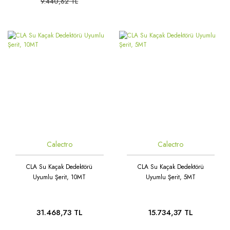
9.440,62 TL
Rüzgar Hızı Sensörü
Oransal 3 Yollu / Dişli
Seviye Şalterleri
Oransal 3 Yollu / Flanşlı
Sıcaklık & Nem Sensörleri
Statik Balans Vanası
Sıcaklık Şalterleri
Vana Motorları
Ultrasonic Sensörler
Yağmur ve Kar Sensörü
Calectro
Calectro
CLA Su Kaçak Dedektörü
CLA Su Kaçak Dedektörü
Uyumlu Şerit, 10MT
Uyumlu Şerit, 5MT
31.468,73 TL
15.734,37 TL