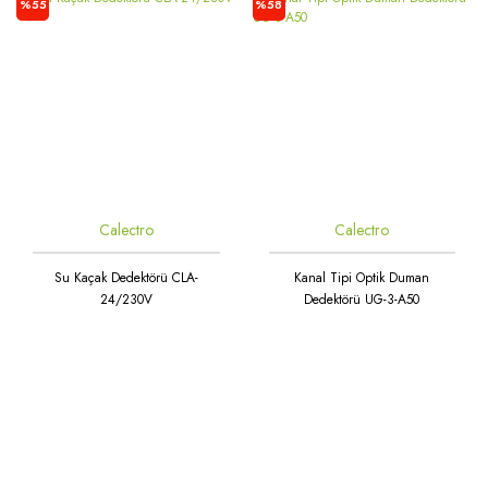
%55
%58
Calectro
Calectro
Su Kaçak Dedektörü CLA-
Kanal Tipi Optik Duman
24/230V
Dedektörü UG-3-A50