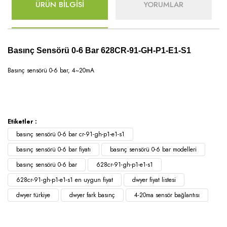
ÜRÜN BİLGİSİ
YORUMLAR
Basınç Sensörü 0-6 Bar 628CR-91-GH-P1-E1-S1
Basınç sensörü 0-6 bar, 4~20mA
Etiketler :
basınç sensörü 0-6 bar cr-91-gh-p1-e1-s1
basınç sensörü 0-6 bar fiyatı
basınç sensörü 0-6 bar modelleri
basınç sensörü 0-6 bar
628cr-91-gh-p1-e1-s1
628cr-91-gh-p1-e1-s1 en uygun fiyat
dwyer fiyat listesi
dwyer türkiye
dwyer fark basınç
4-20ma sensör bağlantısı