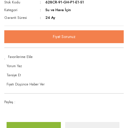
Stok Kodu
628CR-91-GH-P1-E1-S1
Kategori
Su ve Hava İçin
Garanti Süresi
24 Ay
Fiyat Sorunuz
Yorum Yaz
Tavsiye Et
Fiyatı Düşünce Haber Ver
Paylaş :