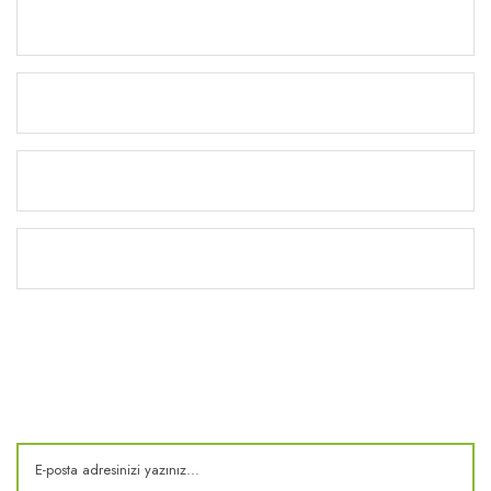
Ürünler
Alışveriş
Yardım
Kitaplık
E-Bülten
Kampanya ve fırsatlardan haberdar olun!