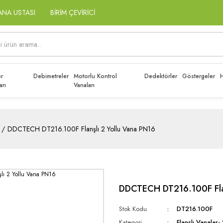
ANA USTASI
BİRİM ÇEVİRİCİ
r
Debimetreler
Motorlu Kontrol
Dedektörler
Göstergeler
H
arı
Vanaları
DDCTECH DT216.100F Flanşlı 2 Yollu Vana PN16
DDCTECH DT216.100F Flan
Stok Kodu
DT216.100F
Kategori
Flanşlı Vanalar- 