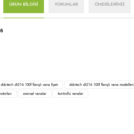
ÜRÜN BİLGİSİ
YORUMLAR
ÖNERİLERİNİZ
16
ddctech dt216.100f flanşlı vana fiyatı
ddctech dt216.100f flanşlı vana modelleri
otorları
oransal vanalar
kontrollü vanalar