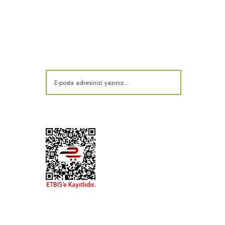
E-Bülten
Kampanya ve fırsatlardan haberdar olun!
t
k