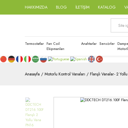
HAKKIMIZDA
BLOG
İLETİŞİM
KATALOG
V
Termostatlar
Fan Coil
Anahtarlar
Sensörler
Dampe
Ekipmanları
Motorl
Anasayfa
Motorlu Kontrol Vanaları
Flanşlı Vanalar- 2 Yollu