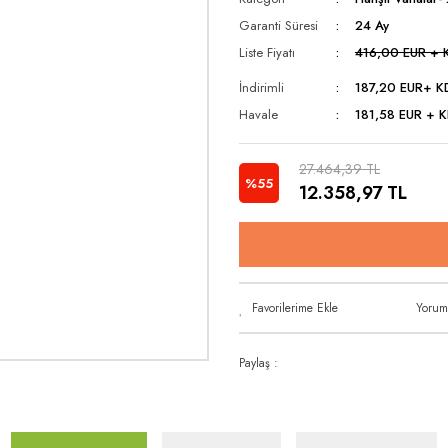
Garanti Süresi
24 Ay
Liste Fiyatı
416,00 EUR + 
İndirimli
187,20 EUR
+ K
Havale
181,58 EUR + K
27.464,39 TL
%55
12.358,97 TL
Yorum
Paylaş :