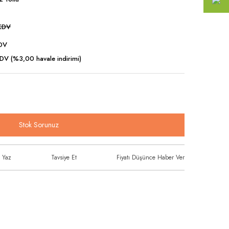
KDV
DV
DV (%3,00 havale indirimi)
Stok Sorunuz
 Yaz
Tavsiye Et
Fiyatı Düşünce Haber Ver