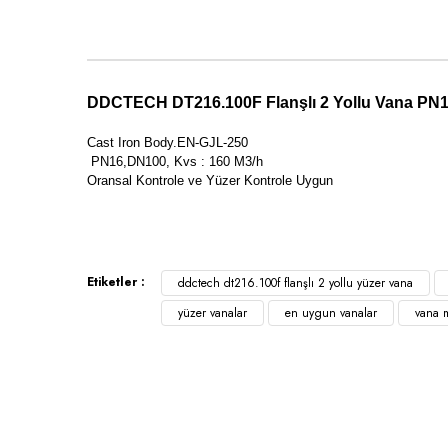
DDCTECH DT216.100F Flanşlı 2 Yollu Vana PN
Cast Iron Body.EN-GJL-250
PN16,DN100, Kvs : 160 M3/h
Oransal Kontrole ve Yüzer Kontrole Uygun
Etiketler :
ddctech dt216.100f flanşlı 2 yollu yüzer vana
yüzer vanalar
en uygun vanalar
vana m