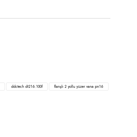
ddctech dt216.100f
flanşlı 2 yollu yüzer vana pn16