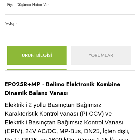
Fiyatı Düşünce Haber Ver
Paylaş :
ÜRÜN BİLGİSİ
YORUMLAR
EP025R+MP - Belimo Elektronik Kombine
Dinamik Balans Vanası
Elektrikli 2 yollu Basınçtan Bağımsız
Karakteristik Kontrol vanası (PI-CCV) ve
Elektrikli Basınçtan Bağımsız Kontrol Vanası
(EPIV), 24V AC/DC, MP-Bus, DN25, İçten dişli,
Rp 1', PN25, ps 1600 kPa, V'nom 1.15 l/s, sıvı