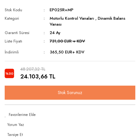
Stok Kodu
EP025R+MP
Kategori
Motorlu Kontrol Vanaları
,
Dinamik Balans
Vanası
Garanti Süresi
24 Ay
Liste Fiyatı
731,00 EUR + KDV
İndirimli
365,50 EUR
+ KDV
48.207,32 TL
%50
24.103,66 TL
Stok Sorunuz
Yorum Yaz
Tavsiye Et