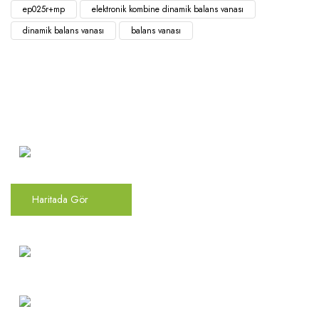
ep025r+mp
elektronik kombine dinamik balans vanası
dinamik balans vanası
balans vanası
Atakent Mah. Türkler Cad.
Göktürk Sok. No: 28/A
Ümraniye / İstanbul
Haritada Gör
0(216) 504 66 94
info@mekonsis.com