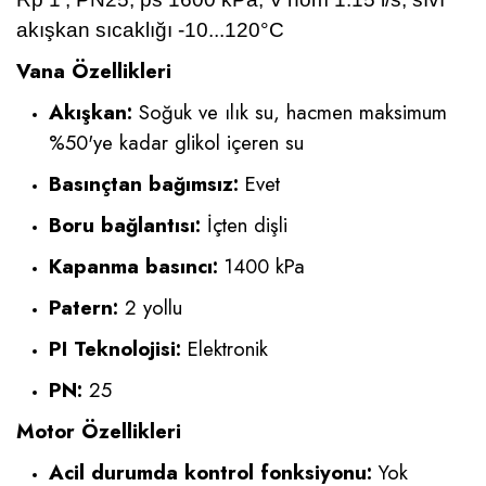
akışkan sıcaklığı -10...120°C
Vana Özellikleri
Akışkan:
Soğuk ve ılık su, hacmen maksimum
%50'ye kadar glikol içeren su
Basınçtan bağımsız:
Evet
Boru bağlantısı:
İçten dişli
Kapanma basıncı:
1400 kPa
Patern:
2 yollu
PI Teknolojisi:
Elektronik
PN:
25
Motor Özellikleri
Acil durumda kontrol fonksiyonu:
Yok