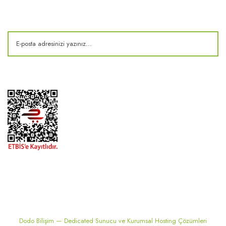
Kampanya ve fırsatlardan haberdar olun!
2024 ® MEKONSIS | Tüm hakları saklıdır. Kredi kartı bilgileriniz 256bit
SSL sertifikası ile korunmaktadır..
Dodo Bilişim — Dedicated Sunucu ve Kurumsal Hosting Çözümleri