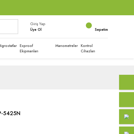
Giriş Yap
Üye Ol
Sepetim
igrostatlar
Exproof
Manometreler
Kontrol
Ekipmanları
Cihazları
ü P-5425N