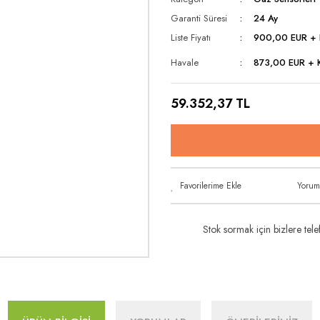
Garanti Süresi
24 Ay
Liste Fiyatı
900,00 EUR +
Havale
873,00 EUR + K
59.352,37 TL
Yorum
Stok sormak için bizlere telef