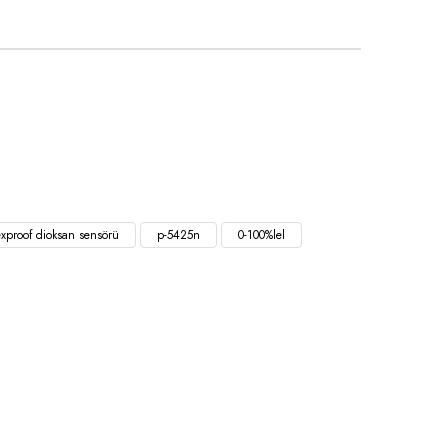
exproof dioksan sensörü
p-5425n
0-100%lel
E-Bülten