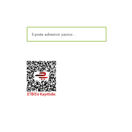
Kampanya ve fırsatlardan haberdar olun!
t
k