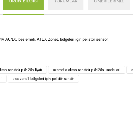
ÜRÜN BİLGİSİ
YORUMLAR
ÖNERİLERİNİZ
V AC/DC beslemeli, ATEX Zone1 bölgeleri için pelistör sensör.
oksan sensörü p-5425n fiyatı
exproof dioksan sensörü p-5425n modelleri
i
atex zone1 bölgeleri için pelistör sensör
l
Ürünler
Alışveriş