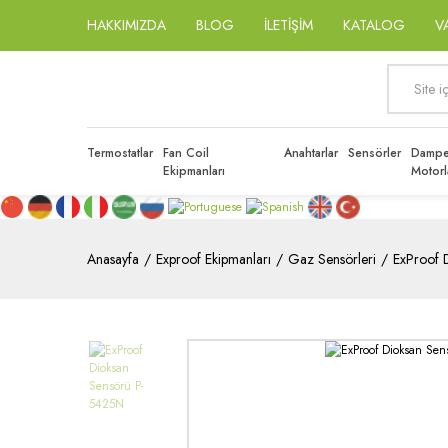
HAKKIMIZDA
BLOG
İLETİŞİM
KATALOG
V
Termostatlar
Fan Coil
Anahtarlar
Sensörler
Dampe
Ekipmanları
Motorl
Anasayfa
Exproof Ekipmanları
Gaz Sensörleri
ExProof 