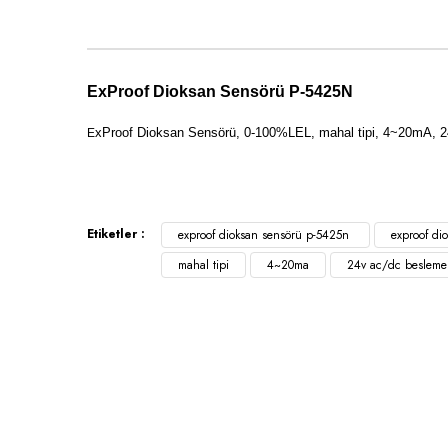
ExProof Dioksan Sensörü P-5425N
xProof Dioksan Sensörü, 0-100%LEL, mahal tipi, 4~20mA, 24
E
Etiketler :
exproof dioksan sensörü p-5425n
exproof di
mahal tipi
4~20ma
24v ac/dc beslemel
Kurumsa