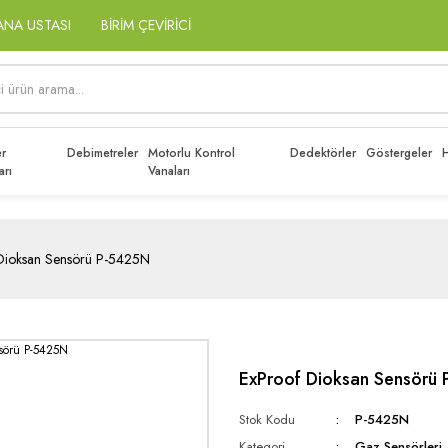
ANA USTASI
BİRİM ÇEVİRİCİ
r
Debimetreler
Motorlu Kontrol
Dedektörler
Göstergeler
H
arı
Vanaları
Dioksan Sensörü P-5425N
ExProof Dioksan Sensör
Stok Kodu
P-5425N
Kategori
Gaz Sensörleri