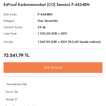
Rüzgar Hızı Sensörü
ExProof Karbonmonoksit (CO) Sensörü P-4424BN
Oransal 3 Yollu / Dişli
Seviye Şalterleri
Stok Kodu
P-4424BN
Oransal 3 Yollu / Flanşlı
Sıcaklık & Nem Sensörleri
Kategori
Gaz Sensörleri
Statik Balans Vanası
Garanti Süresi
24 Ay
Sıcaklık Şalterleri
Liste Fiyatı
1.100,00 EUR + KDV
Vana Motorları
Ultrasonic Sensörler
Havale
1.067,00 EUR + KDV (%3,00 havale indirimi)
Yağmur ve Kar Sensörü
72.541,79 TL
Stok Sorunuz
Yorum Yaz
Tavsiye Et