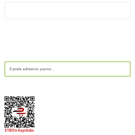
Kitaplık
E-Bülten
Kampanya ve fırsatlardan haberdar olun!