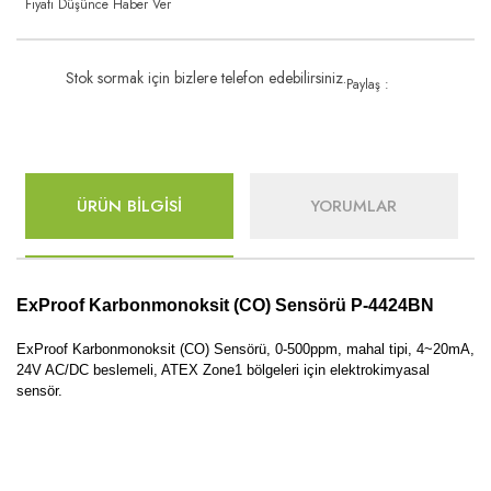
Fiyatı Düşünce Haber Ver
Stok sormak için bizlere telefon edebilirsiniz.
Paylaş :
ÜRÜN BİLGİSİ
YORUMLAR
ExProof Karbonmonoksit (CO) Sensörü P-4424BN
ExProof Karbonmonoksit (CO) Sensörü, 0-500ppm, mahal tipi, 4~20mA,
24V AC/DC beslemeli, ATEX Zone1 bölgeleri için elektrokimyasal
sensör.