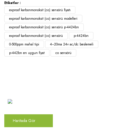
Etiketler :
exproof karbonmonoksit (co) sensörü fiyatı
exproof karbonmonoksit (co) sensörü modelleri
exproof karbonmonoksit (co) sensörü p-4424bn
exproof karbonmonoksit (co) sensörü
p-4424bn
0-500ppm mahal tipi
4~20ma 24v ac/dc beslemeli
p-442bn en uygun fiyat
co sensörü
Atakent Mah. Türkler Cad.
Göktürk Sok. No: 28/A
Ümraniye / İstanbul
Haritada Gör