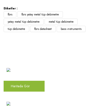
Etiketler :
fbrs
fbrs yatay metal tüp debimetre
yatay metal tüp debimetre
metal tüp debimetre
tüp debimetre
fbrs datasheet
bass ınstruments
Atakent Mah. Türkler Cad.
Göktürk Sok. No: 28/A
Ümraniye / İstanbul
Haritada Gör
0(216) 504 66 94