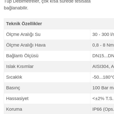
Tüp Debimetreler, çok kısa sürede tesisata
bağlanabilir.
Teknik Özellikler
Ölçme Aralığı Su
30 - 300 l/
Ölçme Aralığı Hava
0,8 - 8 Nm
Bağlantı Ölçüsü
DN15...DN1
Islak Kısımlar
AISI304, 
Sıcaklık
-50...180°
Basınç
100 Bar m
Hassasiyet
<±2% T.S.
Koruma
IP66 (Ops.