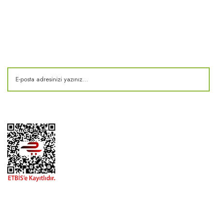
E-Bülten
Kampanya ve fırsatlardan haberdar olun!
2024 ® MEKONSIS | Tüm hakları saklıdır. Kredi kartı bilgileriniz 256bit