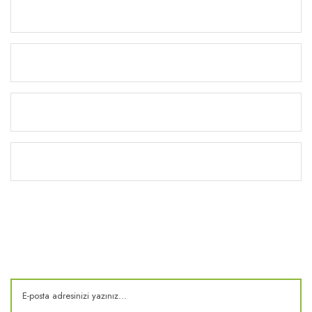
Ürünler
Alışveriş
Yardım
Kitaplık
E-Bülten
Kampanya ve fırsatlardan haberdar olun!