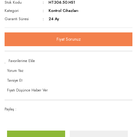
Rüzgar Hızı Sensörü
Stok Kodu
HT306.50.HS1
Oransal 3 Yollu / Dişli
Kategori
Kontrol Cihazları
Seviye Şalterleri
Garanti Süresi
24 Ay
Oransal 3 Yollu / Flanşlı
Sıcaklık & Nem Sensörleri
Statik Balans Vanası
Sıcaklık Şalterleri
Fiyat Sorunuz
Vana Motorları
Ultrasonic Sensörler
Yağmur ve Kar Sensörü
Yorum Yaz
Tavsiye Et
Fiyatı Düşünce Haber Ver
Paylaş :