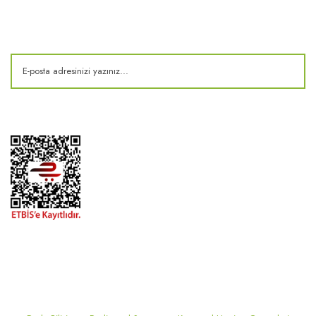
Kampanya ve fırsatlardan haberdar olun!
2024 ® MEKONSIS | Tüm hakları saklıdır. Kredi kartı bilgileriniz 256bit
SSL sertifikası ile korunmaktadır..