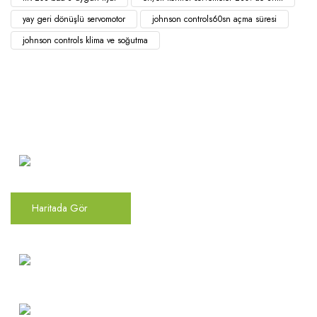
yay geri dönüşlü servomotor
johnson controls60sn açma süresi
johnson controls klima ve soğutma
Atakent Mah. Türkler Cad.
Göktürk Sok. No: 28/A
Ümraniye / İstanbul
Haritada Gör
0(216) 504 66 94
info@mekonsis.com