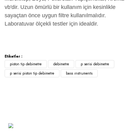
vb'dir. Uzun ömürlü bir kullanım için kesinlikle
sayaçtan önce uygun filtre kullanılmalıdır.
Laboratuvar ölçekli testler için idealdir.
Etiketler :
piston tip debimetre
debimetre
p serisi debimetre
p serisi piston tip debimetre
bass ınstruments
Atakent Mah. Türkler Cad.
Göktürk Sok. No: 28/A
Ümraniye / İstanbul