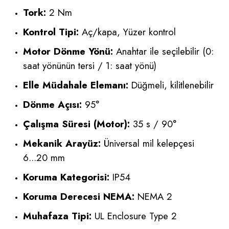
Tork:
2 Nm
Kontrol Tipi:
Aç/kapa, Yüzer kontrol
Motor Dönme Yönü:
Anahtar ile seçilebilir (0:
saat yönünün tersi / 1: saat yönü)
Elle Müdahale Elemanı:
Düğmeli, kilitlenebilir
Dönme Açısı:
95°
Çalışma Süresi (Motor):
35 s / 90°
Mekanik Arayüz:
Üniversal mil kelepçesi
6...20 mm
Koruma Kategorisi:
IP54
Koruma Derecesi NEMA:
NEMA 2
Muhafaza Tipi:
UL Enclosure Type 2