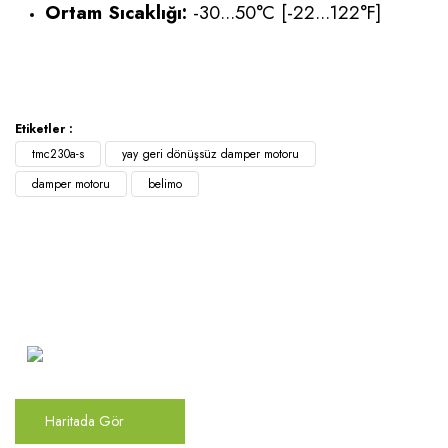
Ortam Sıcaklığı:
-30...50°C [-22...122°F]
Etiketler :
tmc230a-s
yay geri dönüşsüz damper motoru
damper motoru
belimo
Atakent Mah. Türkler Cad.
Göktürk Sok. No: 28/A
Ümraniye / İstanbul
Haritada Gör