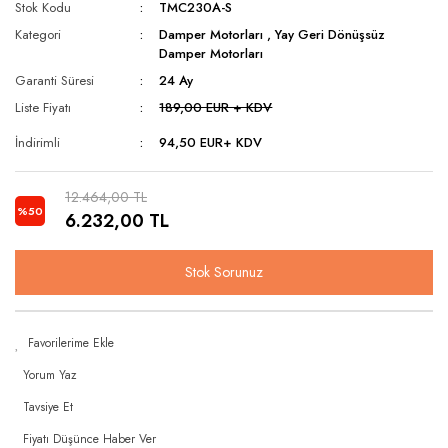
Stok Kodu
TMC230A-S
Kategori
Damper Motorları
,
Yay Geri Dönüşsüz
Damper Motorları
Garanti Süresi
24 Ay
Liste Fiyatı
189,00 EUR + KDV
İndirimli
94,50 EUR
+ KDV
12.464,00 TL
%50
6.232,00 TL
Stok Sorunuz
Yorum Yaz
Tavsiye Et
Fiyatı Düşünce Haber Ver