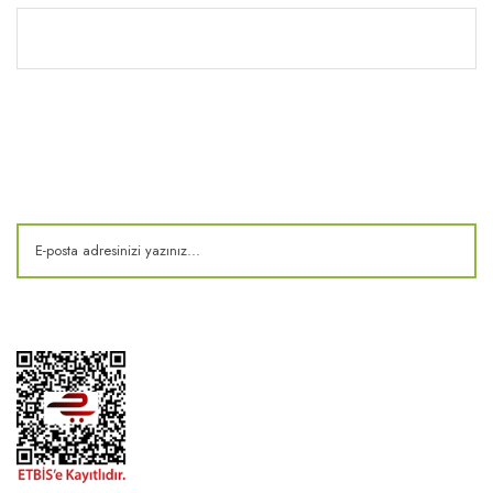
Kitaplık
E-Bülten
Kampanya ve fırsatlardan haberdar olun!