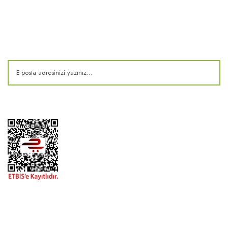
E-Bülten
Kampanya ve fırsatlardan haberdar olun!
2024 ® MEKONSIS | Tüm hakları saklıdır. Kredi kartı bilgileriniz 256bit
SSL sertifikası ile korunmaktadır..