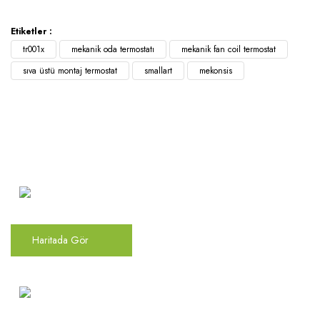
Etiketler :
tr001x
mekanik oda termostatı
mekanik fan coil termostat
sıva üstü montaj termostat
smallart
mekonsis
Atakent Mah. Türkler Cad.
Göktürk Sok. No: 28/A
Ümraniye / İstanbul
Haritada Gör
0(216) 504 66 94