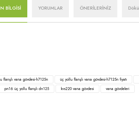
N BİLGİSİ
YORUMLAR
ÖNERİLERİNİZ
Dök
lu flanşlı vana gövdesi-h7125n
üç yollu flanşlı vana gövdesi-h7125n fiyatı
pn16 üç yollu flanşlı dn125
kvs220 vana gövdesi
vana gövdeleri
l
Ürünler
Alışveriş