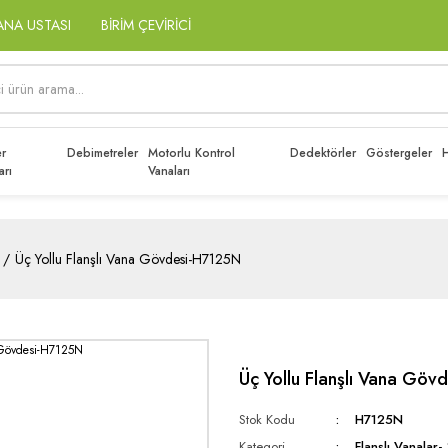
ANA USTASI
BİRİM ÇEVİRİCİ
r
Debimetreler
Motorlu Kontrol
Dedektörler
Göstergeler
H
arı
Vanaları
Üç Yollu Flanşlı Vana Gövdesi-H7125N
Üç Yollu Flanşlı Vana Gö
Stok Kodu
H7125N
Kategori
Flanşlı Vanalar- 