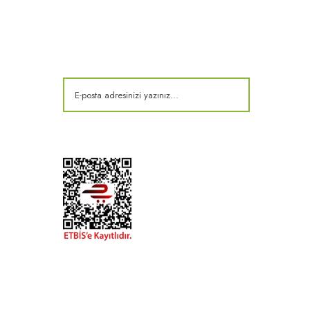
E-Bülten
Kampanya ve fırsatlardan haberdar olun!
t
k