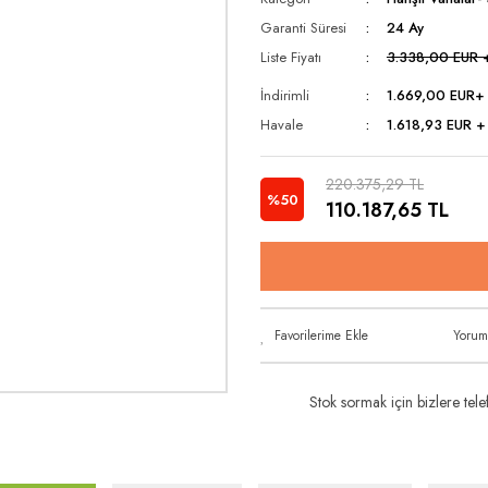
Garanti Süresi
24 Ay
Liste Fiyatı
3.338,00 EUR 
İndirimli
1.669,00 EUR
+
Havale
1.618,93 EUR +
220.375,29 TL
%50
110.187,65 TL
Yorum
Stok sormak için bizlere telef