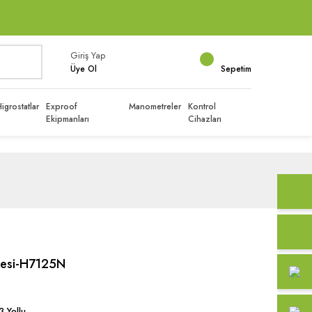
Giriş Yap
Üye Ol
Sepetim
igrostatlar
Exproof
Manometreler
Kontrol
Ekipmanları
Cihazları
vdesi-H7125N
3 Yollu