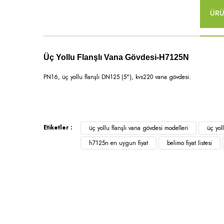
ÜRÜ
Üç Yollu Flanşlı Vana Gövdesi-H7125N
PN16, üç yollu flanşlı DN125 (5"), kvs220 vana gövdesi.
Etiketler :
üç yollu flanşlı vana gövdesi modelleri
üç yol
h7125n en uygun fiyat
belimo fiyat listesi
Kurumsa