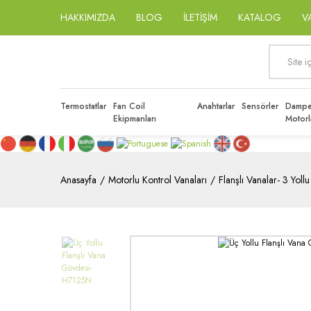
HAKKIMIZDA
BLOG
İLETİŞİM
KATALOG
V
Termostatlar
Fan Coil
Anahtarlar
Sensörler
Dampe
Ekipmanları
Motorl
Anasayfa
Motorlu Kontrol Vanaları
Flanşlı Vanalar- 3 Yollu