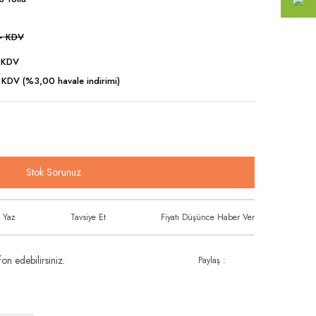
+ KDV
 KDV
 KDV (%3,00 havale indirimi)
Stok Sorunuz
 Yaz
Tavsiye Et
Fiyatı Düşünce Haber Ver
on edebilirsiniz.
Paylaş :