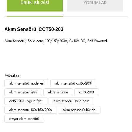
ÜRÜN BİLGİSİ
YORUMLAR
Akım Sensörü CCT50-203
Akım Sensörü, Solid core, 100/150/200A, 0~10V DC, Self Powered
Etiketler :
akım sensörü modelleri
akım sensörü cct50-203
akım sensörü fiyatı
akım sensörü
cct50-203
cct50-203 uygun fiyat
akım sensörü solid core
akım sensörü 100/150/200a
akım sensörü0-10v dc
dwyer ekım sensörü