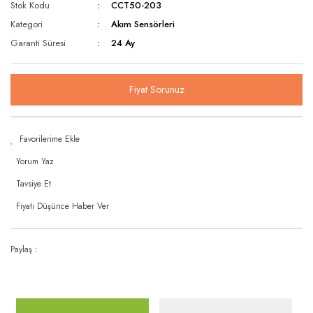
Rüzgar Hızı Sensörü
Stok Kodu
CCT50-203
Oransal 3 Yollu / Dişli
Kategori
Akım Sensörleri
Seviye Şalterleri
Garanti Süresi
24 Ay
Oransal 3 Yollu / Flanşlı
Sıcaklık & Nem Sensörleri
Statik Balans Vanası
Sıcaklık Şalterleri
Fiyat Sorunuz
Vana Motorları
Ultrasonic Sensörler
Yağmur ve Kar Sensörü
Yorum Yaz
Tavsiye Et
Fiyatı Düşünce Haber Ver
Paylaş :