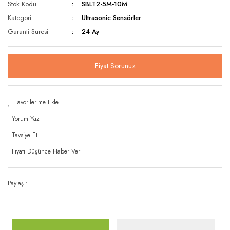
Rüzgar Hızı Sensörü
Stok Kodu
SBLT2-5M-10M
Oransal 3 Yollu / Dişli
Kategori
Ultrasonic Sensörler
Seviye Şalterleri
Garanti Süresi
24 Ay
Oransal 3 Yollu / Flanşlı
Sıcaklık & Nem Sensörleri
Statik Balans Vanası
Sıcaklık Şalterleri
Fiyat Sorunuz
Vana Motorları
Ultrasonic Sensörler
Yağmur ve Kar Sensörü
Yorum Yaz
Tavsiye Et
Fiyatı Düşünce Haber Ver
Paylaş :