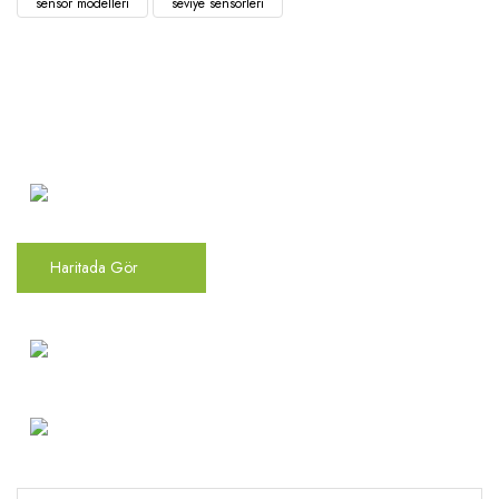
sensör modelleri
seviye sensörleri
Atakent Mah. Türkler Cad.
Göktürk Sok. No: 28/A
Ümraniye / İstanbul
Haritada Gör
0(216) 504 66 94
info@mekonsis.com