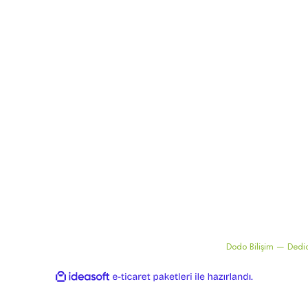
Sensörler
İade Şartları
Kitaplık
Vana Seçim Tablosu
 Çerez Politikası
Birim Çevirici
bi
56bit SSL sertifikası ile korunmaktadır..
Dodo Bilişim — Dedi
ile
ideasoft
e-
hazırlandı.
ticaret
paketleri