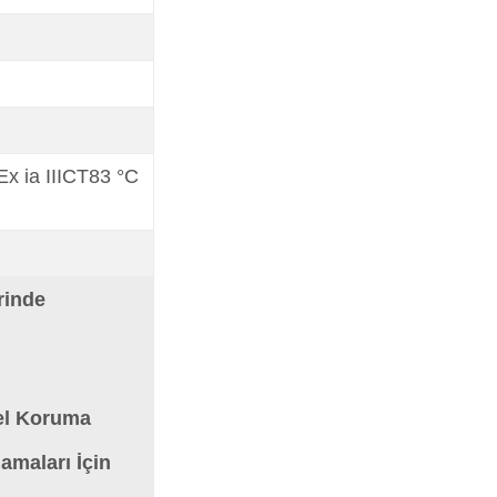
 Ex ia IIICT83 °C
rinde
zel Koruma
amaları İçin