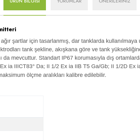
ÜRÜN BİLGİSİ
YORUMLAR
ÖNERİLERİNİZ
itteri
ağır şartlar için tasarlanmış, dar tanklarda kullanılmaya 
lektrodları tank şekline, akışkana göre ve tank yüksekliğ
ı da mevcuttur. Standart IP67 korumasıyla dış ortamlarda 
D Ex ia IIICT83° Da; II 1/2 Ex ia IIB T5 Ga/Gb; II 1/2D E
aksimum ölçme aralıkları kalibre edilebilir.