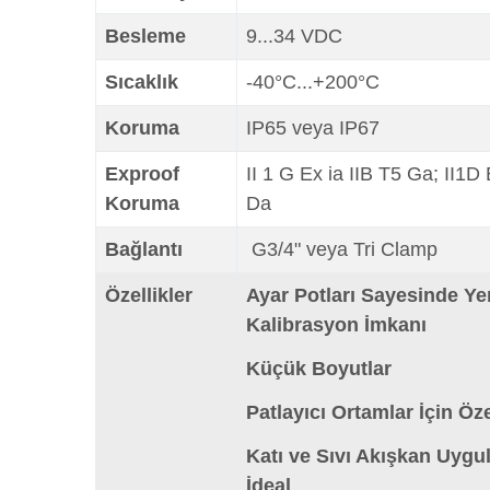
Besleme
9...34 VDC
Sıcaklık
-40°C...+200°C
Koruma
IP65 veya IP67
Exproof
II 1 G Ex ia IIB T5 Ga; II1D
Koruma
Da
Bağlantı
G3/4" veya Tri Clamp
Özellikler
Ayar Potları Sayesinde Ye
Kalibrasyon İmkanı
Küçük Boyutlar
Patlayıcı Ortamlar İçin Ö
Katı ve Sıvı Akışkan Uygul
İdeal