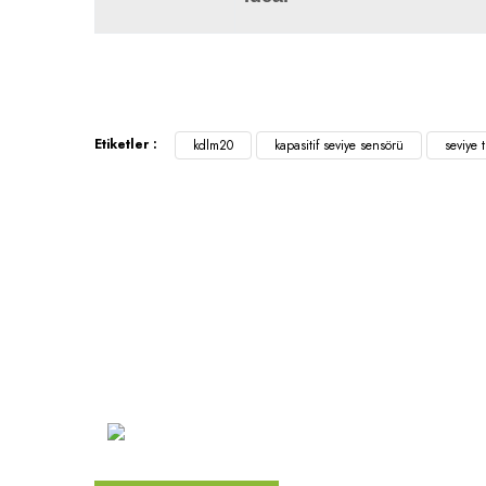
Etiketler :
kdlm20
kapasitif seviye sensörü
seviye t
Kurumsa
Hakkımız
Vizyon
Atakent Mah. Türkler Cad.
Göktürk Sok. No: 28/A
Misyon
Ümraniye / İstanbul
İletişim