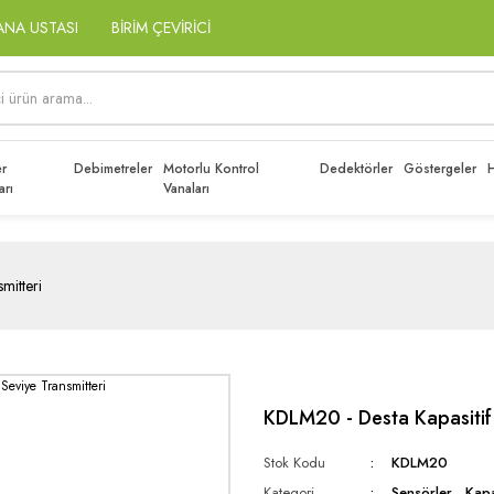
ANA USTASI
BİRİM ÇEVİRİCİ
r
Debimetreler
Motorlu Kontrol
Dedektörler
Göstergeler
H
arı
Vanaları
mitteri
KDLM20 - Desta Kapasitif 
Stok Kodu
KDLM20
Kategori
Sensörler
,
Kapa