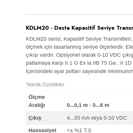
KDLM20 - Desta Kapasitif Seviye Transm
KDLM20 serisi, Kapasitif Seviye Transmitteri, 
ölçmek için tasarlanmış seviye ölçerlerdir. E
çıkışı vardır. Opsiyonel olarak 0-10 VDC çıkış
patlamaya karşı II 1 G Ex ia IIB T5 Ga ; II 1
İçerisindeki ayar potları sayesinde minimum/m
Teknik Özellikler
Ölçme
Aralığı
0...0,1 m - 0...6 m
Çıkış
4...20 mA veya 0-10 VDC
Hassasiyet
<± %1 T.S