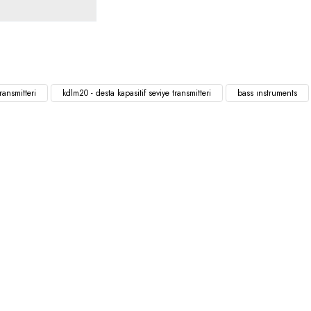
ransmitteri
kdlm20 - desta kapasitif seviye transmitteri
bass ınstruments
l
Ürünler
Alışveriş
da
Damper Motoru
Satış Sözleşmesi
Fan Coil Ekipmanları
Ödeme ve Teslima
Termostatlar
Gizlilik ve Güvenli
Anahtarlar
Garanti Şartları