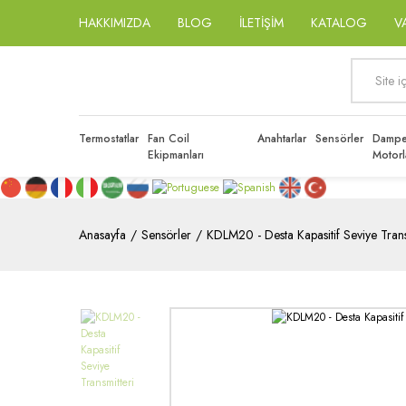
HAKKIMIZDA
BLOG
İLETİŞİM
KATALOG
V
Termostatlar
Fan Coil
Anahtarlar
Sensörler
Dampe
Ekipmanları
Motorl
Anasayfa
Sensörler
KDLM20 - Desta Kapasitif Seviye Trans