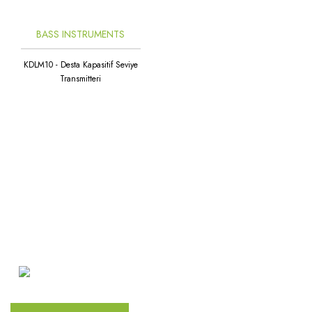
Rüzgar Hızı Sensörü
Oransal 3 Yollu / Dişli
Seviye Şalterleri
BASS INSTRUMENTS
Oransal 3 Yollu / Flanşlı
Sıcaklık & Nem Sensörleri
KDLM10 - Desta Kapasitif Seviye
Statik Balans Vanası
Transmitteri
Sıcaklık Şalterleri
Vana Motorları
Ultrasonic Sensörler
Yağmur ve Kar Sensörü
Atakent Mah. Türkler Cad.
Göktürk Sok. No: 28/A
Ümraniye / İstanbul