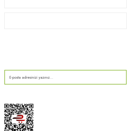
Kitaplık
E-Bülten
Kampanya ve fırsatlardan haberdar olun!