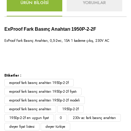
ÜRÜN BİLGİSİ
YORUMLAR
ExProof Fark Basınç Anahtarı 1950P-2-2F
ExProof Fark Basınç Anahtarı, 0,5-2wc, 15A 1 kademe çıkış, 230V AC
Etiketler :
exproof fark basınç anahtarı 1950p-2-2f
exproof fark basınç anahtarı 1950p-2-2f fiyatı
exproof fark basınç anahtarı 1950p-2-2f modeli
exproof fark basınç anahtarı
1950p-2-2f
1950p-2-2f en uygun fiyat
0
230v ac fark basınç anahtarı
dwyer fiyat listesi
dwyer türkiye