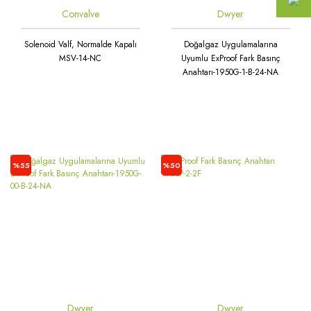
Convalve
Dwyer
Solenoid Valf, Normalde Kapalı
Doğalgaz Uygulamalarına
MSV-14-NC
Uyumlu ExProof Fark Basınç
Anahtarı-1950G-1-B-24-NA
%55
%50
Dwyer
Dwyer