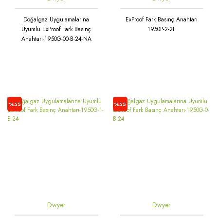
Doğalgaz Uygulamalarına
ExProof Fark Basınç Anahtarı
Uyumlu ExProof Fark Basınç
1950P-2-2F
Anahtarı-1950G-00-B-24-NA
%55
%55
Dwyer
Dwyer