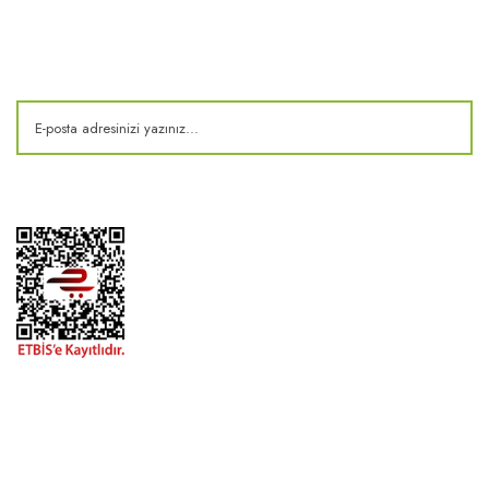
Kampanya ve fırsatlardan haberdar olun!
2024 ® MEKONSIS | Tüm hakları saklıdır. Kredi kartı bilgileriniz 256bit
SSL sertifikası ile korunmaktadır..