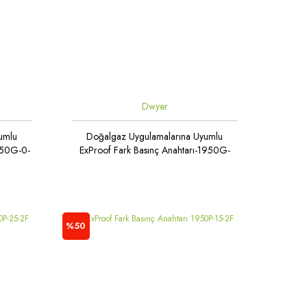
Dwyer
umlu
Doğalgaz Uygulamalarına Uyumlu
1950G-0-
ExProof Fark Basınç Anahtarı-1950G-
00-B-24-NA
%50