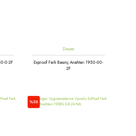
Dwyer
950-0-2F
Exproof Fark Basınç Anahtarı 1950-00-
2F
%55