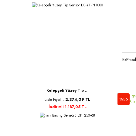
ExProof
Kelepçeli Yüzey Tip ...
%55
Liste Fiyatı :
2.374,09 TL
İndirimli 1.187,05 TL