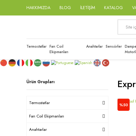
HAKKIMIZDA
BLOG
İLETİŞİM
KATALOG
V
Termostatlar
Fan Coil
Anahtarlar
Sensörler
Dampe
Ekipmanları
Motorl
Expr
Ürün Grupları
Termostatlar
%50
Fan Coil Ekipmanları
Anahtarlar