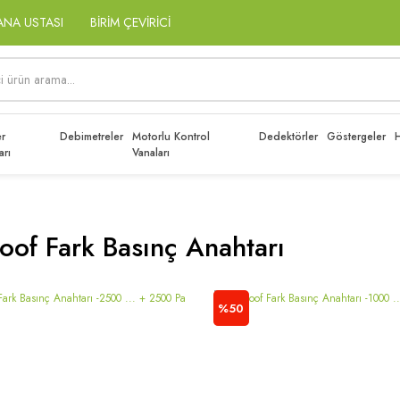
ANA USTASI
BİRİM ÇEVİRİCİ
r
Debimetreler
Motorlu Kontrol
Dedektörler
Göstergeler
H
arı
Vanaları
oof Fark Basınç Anahtarı
%50