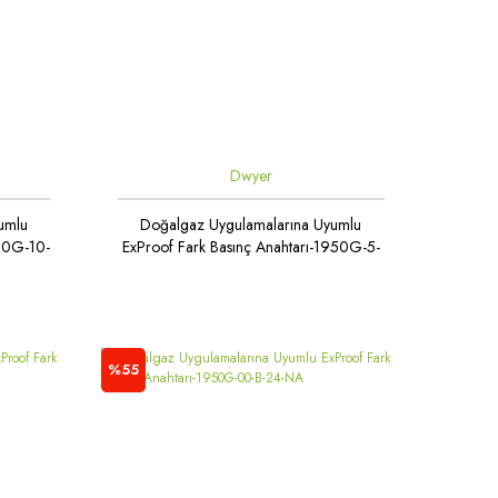
Dwyer
umlu
Doğalgaz Uygulamalarına Uyumlu
950G-10-
ExProof Fark Basınç Anahtarı-1950G-5-
B-24-NA
%55