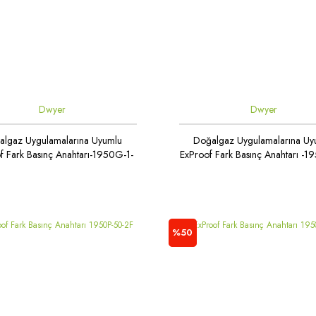
Dwyer
Dwyer
algaz Uygulamalarına Uyumlu
Doğalgaz Uygulamalarına Uy
f Fark Basınç Anahtarı-1950G-1-
ExProof Fark Basınç Anahtarı -
B-24-NA
B-24-NA
%50