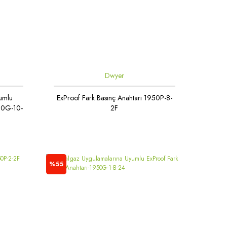
Dwyer
umlu
ExProof Fark Basınç Anahtarı 1950P-8-
950G-10-
2F
%55