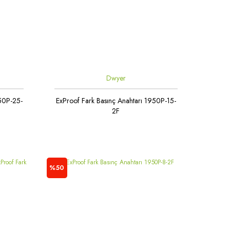
Dwyer
950P-25-
ExProof Fark Basınç Anahtarı 1950P-15-
2F
%50