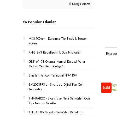
Detaylı Arama
En Populer Olanlar
MKS-100mm - Daldırma Tip Sıcaklık Sensör
Kovanı
RH-2 S+S Regeltechnık Oda Higrostatı
Exproo
GLB161.9E Oransal Kontrol Küresel Vana
Motoru Yay Geri Dönüşsüz
Smallart Fancoil Termostat -TR-110M
SM2008FFS-L - Sıva Üstü Dijital Fan Coil
%55
Termostatı
THHRAB2C - Sıcaklık ve Nem Sensörleri Oda
Tipi Nem ve Sıcaklık
THTDPE06 Sıcaklık Sensörleri Kanal Tip