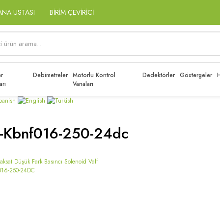
ANA USTASI
BİRİM ÇEVİRİCİ
r
Debimetreler
Motorlu Kontrol
Dedektörler
Göstergeler
H
arı
Vanaları
1-Kbnf016-250-24dc