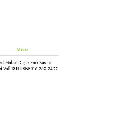
Gevax
el Maksat Düşük Fark Basıncı
id Valf 1811-KBNF016-250-24DC