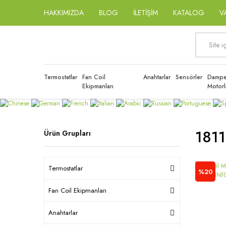
HAKKIMIZDA
BLOG
İLETİŞİM
KATALOG
V
Termostatlar
Fan Coil
Anahtarlar
Sensörler
Dampe
Ekipmanları
Motorl
181
Ürün Grupları
Termostatlar
%20
Fan Coil Ekipmanları
Anahtarlar