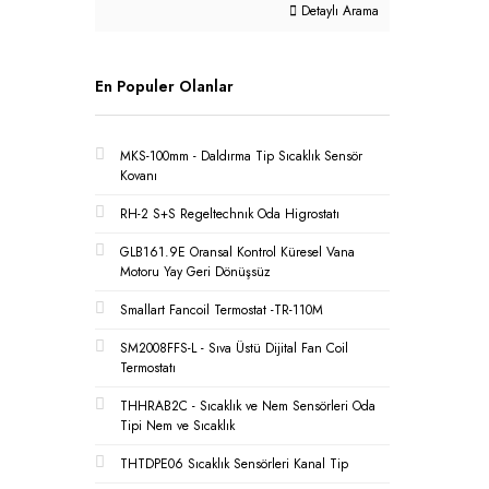
Detaylı Arama
En Populer Olanlar
MKS-100mm - Daldırma Tip Sıcaklık Sensör
Kovanı
RH-2 S+S Regeltechnık Oda Higrostatı
GLB161.9E Oransal Kontrol Küresel Vana
Motoru Yay Geri Dönüşsüz
Smallart Fancoil Termostat -TR-110M
SM2008FFS-L - Sıva Üstü Dijital Fan Coil
Termostatı
THHRAB2C - Sıcaklık ve Nem Sensörleri Oda
Tipi Nem ve Sıcaklık
THTDPE06 Sıcaklık Sensörleri Kanal Tip