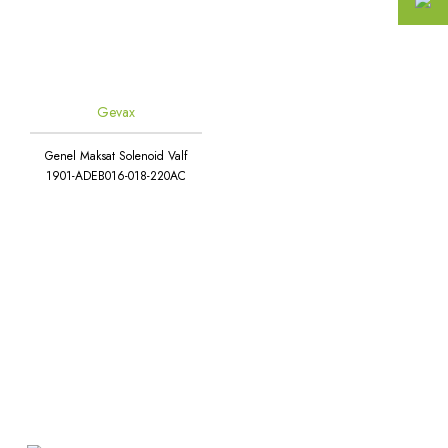
Gevax
Genel Maksat Solenoid Valf
1901-ADEB016-018-220AC
Atakent Mah. Türkler Cad.