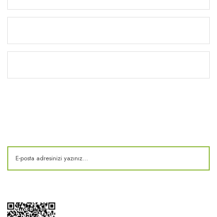
Yardım
Kitaplık
E-Bülten
Kampanya ve fırsatlardan haberdar olun!