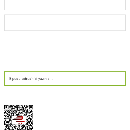
Yardım
Kitaplık
E-Bülten
Kampanya ve fırsatlardan haberdar olun!