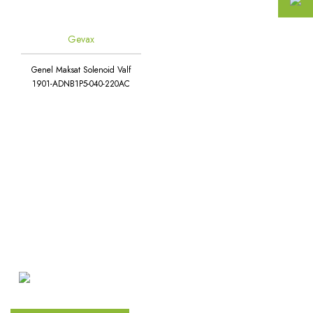
Gevax
Genel Maksat Solenoid Valf
1901-ADNB1P5-040-220AC
Atakent Mah. Türkler Cad.
Göktürk Sok. No: 28/A
Ümraniye / İstanbul