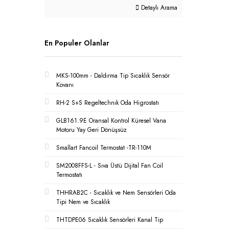
Detaylı Arama
En Populer Olanlar
MKS-100mm - Daldırma Tip Sıcaklık Sensör
Kovanı
RH-2 S+S Regeltechnık Oda Higrostatı
GLB161.9E Oransal Kontrol Küresel Vana
Motoru Yay Geri Dönüşsüz
Smallart Fancoil Termostat -TR-110M
SM2008FFS-L - Sıva Üstü Dijital Fan Coil
Termostatı
THHRAB2C - Sıcaklık ve Nem Sensörleri Oda
Tipi Nem ve Sıcaklık
THTDPE06 Sıcaklık Sensörleri Kanal Tip