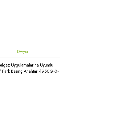
Dwyer
algaz Uygulamalarına Uyumlu
f Fark Basınç Anahtarı-1950G-0-
B-24