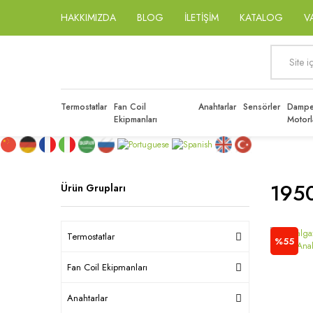
HAKKIMIZDA
BLOG
İLETİŞİM
KATALOG
V
Termostatlar
Fan Coil
Anahtarlar
Sensörler
Dampe
Ekipmanları
Motorl
195
Ürün Grupları
Termostatlar
%55
Fan Coil Ekipmanları
Anahtarlar