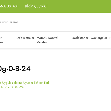
ANA USTASI
BİRİM ÇEVİRİCİ
r
Debimetreler
Motorlu Kontrol
Dedektörler
Göstergeler
H
arı
Vanaları
0g-0-B-24