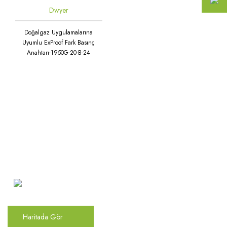
Dwyer
Doğalgaz Uygulamalarına
Uyumlu ExProof Fark Basınç
Anahtarı-1950G-20-B-24
Atakent Mah. Türkler Cad.
Göktürk Sok. No: 28/A
Ümraniye / İstanbul
Haritada Gör