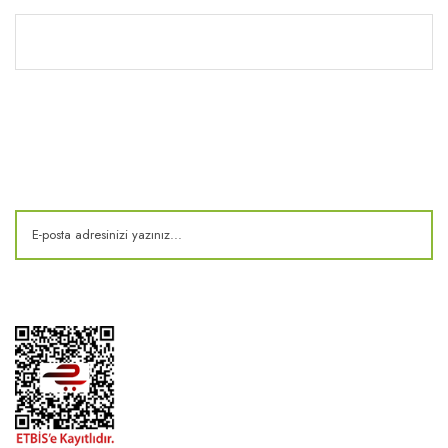
Kitaplık
E-Bülten
Kampanya ve fırsatlardan haberdar olun!