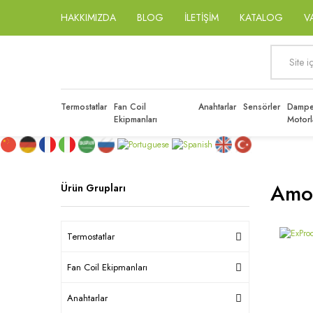
HAKKIMIZDA
BLOG
İLETİŞİM
KATALOG
V
Termostatlar
Fan Coil
Anahtarlar
Sensörler
Dampe
Ekipmanları
Motorl
Amon
Ürün Grupları
Termostatlar
Fan Coil Ekipmanları
Anahtarlar