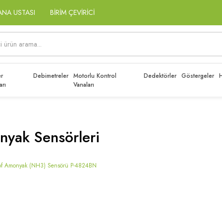
ANA USTASI
BİRİM ÇEVİRİCİ
r
Debimetreler
Motorlu Kontrol
Dedektörler
Göstergeler
H
arı
Vanaları
yak Sensörleri