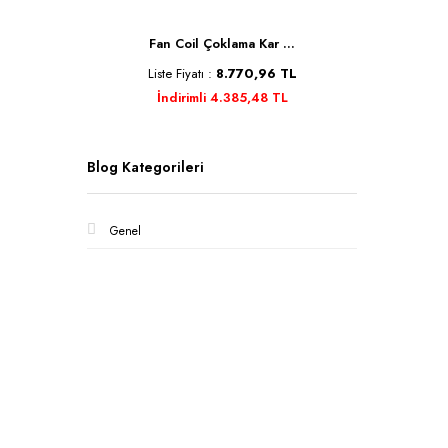
Se ...
Fan Coil Çoklama Kar ...
Kele
TL
Liste Fiyatı :
8.770,96 TL
Liste 
İndirimli 4.385,48 TL
İnd
Blog Kategorileri
Genel
Kurumsa