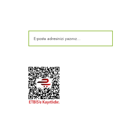
E-Bülten
Kampanya ve fırsatlardan haberdar olun!
t
k