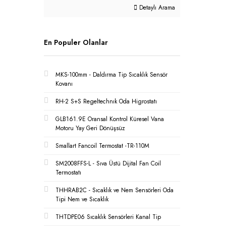
Detaylı Arama
En Populer Olanlar
MKS-100mm - Daldırma Tip Sıcaklık Sensör
Kovanı
RH-2 S+S Regeltechnık Oda Higrostatı
GLB161.9E Oransal Kontrol Küresel Vana
Motoru Yay Geri Dönüşsüz
Smallart Fancoil Termostat -TR-110M
SM2008FFS-L - Sıva Üstü Dijital Fan Coil
Termostatı
THHRAB2C - Sıcaklık ve Nem Sensörleri Oda
Tipi Nem ve Sıcaklık
THTDPE06 Sıcaklık Sensörleri Kanal Tip