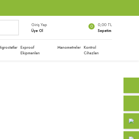
Giriş Yap
0,00 TL
0
Üye Ol
Sepetim
igrostatlar
Exproof
Manometreler
Kontrol
Ekipmanları
Cihazları