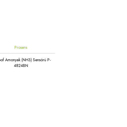
Prosens
oof Amonyak (NH3) Sensörü P-
4824BN