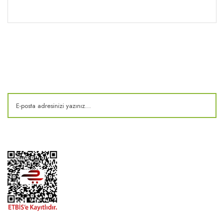
Kitaplık
E-Bülten
Kampanya ve fırsatlardan haberdar olun!