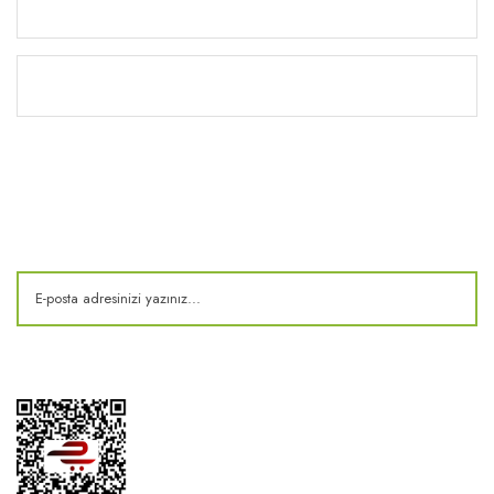
Yardım
Kitaplık
E-Bülten
Kampanya ve fırsatlardan haberdar olun!