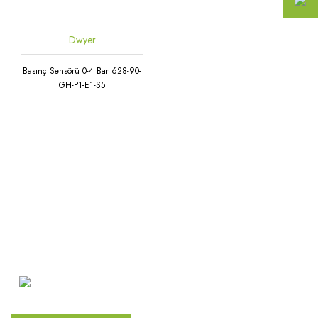
Dwyer
Basınç Sensörü 0-4 Bar 628-90-
GH-P1-E1-S5
Atakent Mah. Türkler Cad.
Göktürk Sok. No: 28/A
Ümraniye / İstanbul