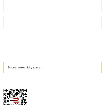
Yardım
Kitaplık
E-Bülten
Kampanya ve fırsatlardan haberdar olun!