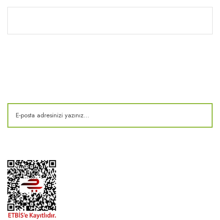
Kitaplık
E-Bülten
Kampanya ve fırsatlardan haberdar olun!