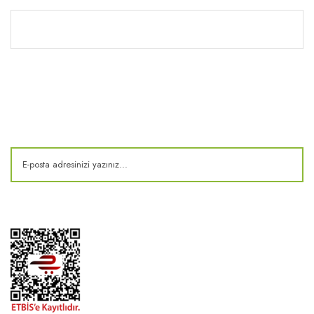
Kitaplık
E-Bülten
Kampanya ve fırsatlardan haberdar olun!