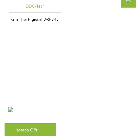
DDC-Tech
Kanal Tipi Higrostat D-RHS-15
Atakent Mah. Türkler Cad.
Göktürk Sok. No: 28/A
Ümraniye / İstanbul
Haritada Gör