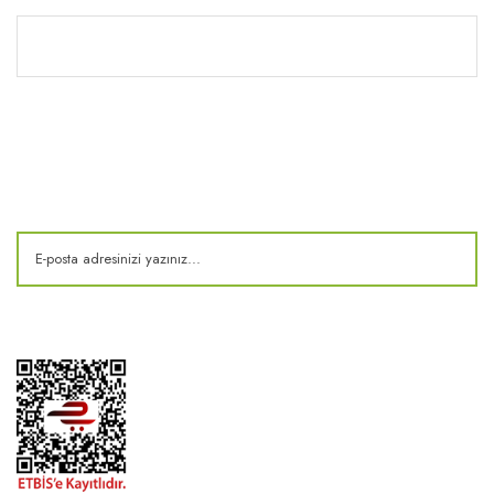
Kitaplık
E-Bülten
Kampanya ve fırsatlardan haberdar olun!