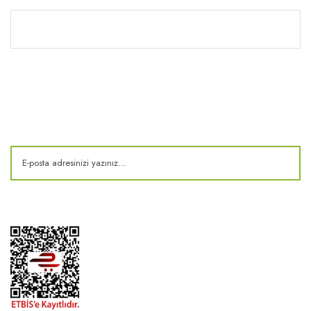
Kitaplık
E-Bülten
Kampanya ve fırsatlardan haberdar olun!