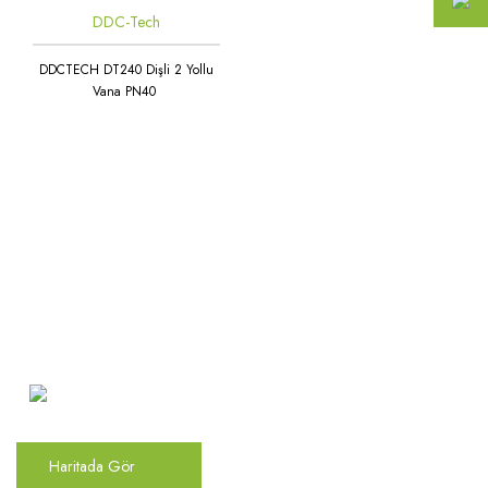
DDC-Tech
DDCTECH DT240 Dişli 2 Yollu
Vana PN40
Atakent Mah. Türkler Cad.
Göktürk Sok. No: 28/A
Ümraniye / İstanbul
Haritada Gör