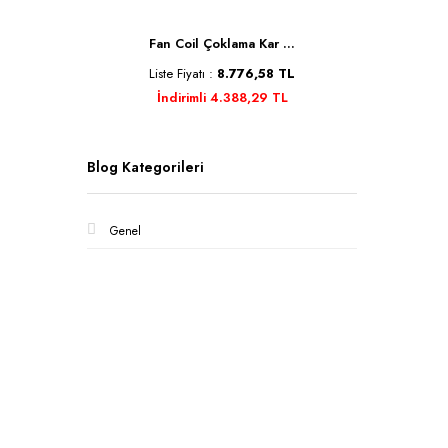
Se ...
Fan Coil Çoklama Kar ...
Kele
TL
Liste Fiyatı :
8.776,58 TL
Liste 
İndirimli 4.388,29 TL
İn
Blog Kategorileri
Genel
Kurumsa