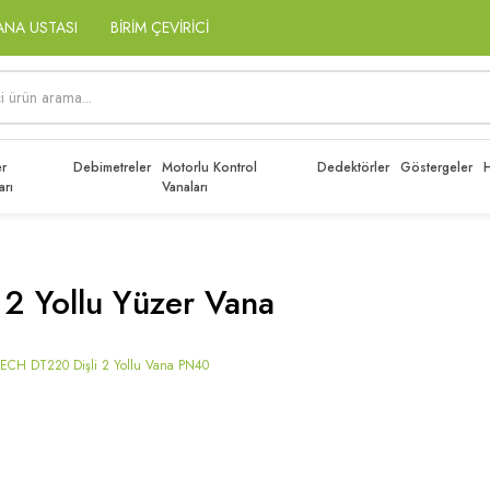
ANA USTASI
BİRİM ÇEVİRİCİ
r
Debimetreler
Motorlu Kontrol
Dedektörler
Göstergeler
H
arı
Vanaları
i 2 Yollu Yüzer Vana