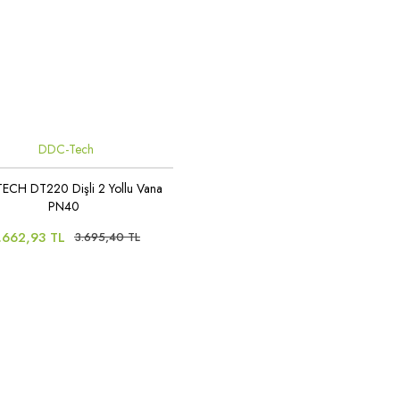
DDC-Tech
CH DT220 Dişli 2 Yollu Vana
PN40
.662,93 TL
3.695,40 TL