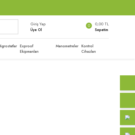
Giriş Yap
0,00 TL
0
Üye Ol
Sepetim
igrostatlar
Exproof
Manometreler
Kontrol
Ekipmanları
Cihazları