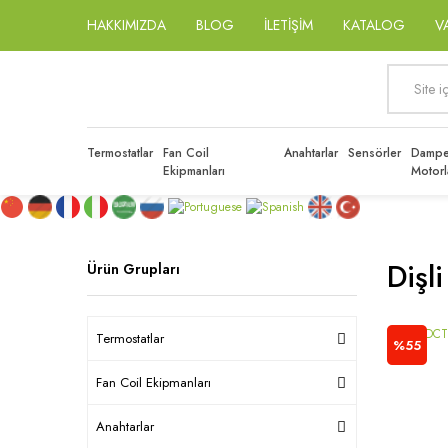
HAKKIMIZDA
BLOG
İLETİŞİM
KATALOG
V
Termostatlar
Fan Coil
Anahtarlar
Sensörler
Dampe
Ekipmanları
Motorl
Dişl
Ürün Grupları
Termostatlar
%55
Fan Coil Ekipmanları
Anahtarlar