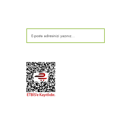
E-Bülten
Kampanya ve fırsatlardan haberdar olun!
t
k