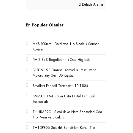
Detaylı Arama
En Populer Olanlar
MKS-100mm - Daldırma Tip Sıcaklık Sensör
Kovanı
RH-2 S+S Regeltechnık Oda Higrostatı
GLB161.9E Oransal Kontrol Küresel Vana
Motoru Yay Geri Dönüşsüz
Smallart Fancoil Termostat -TR-110M
SM2008FFS-L - Sıva Üstü Dijital Fan Coil
Termostatı
THHRAB2C - Sıcaklık ve Nem Sensörleri Oda
Tipi Nem ve Sıcaklık
THTDPE06 Sıcaklık Sensörleri Kanal Tip