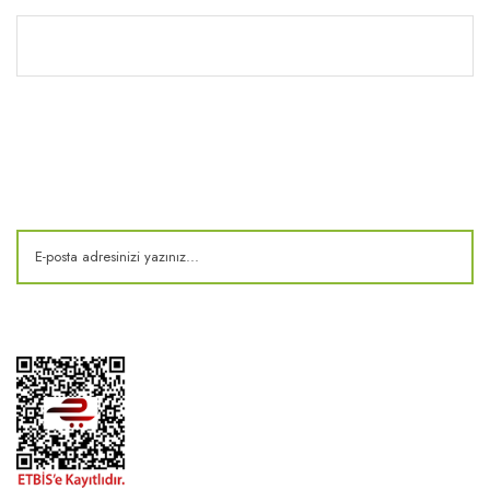
Kitaplık
E-Bülten
Kampanya ve fırsatlardan haberdar olun!