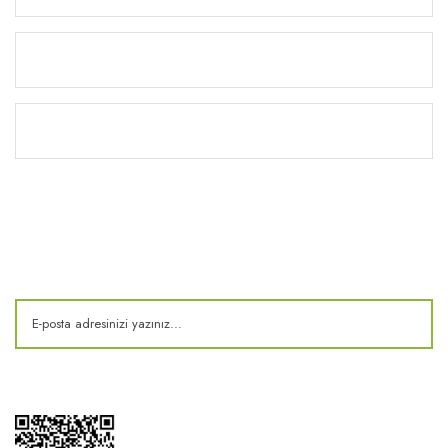
Yardım
Kitaplık
E-Bülten
Kampanya ve fırsatlardan haberdar olun!